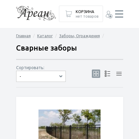
КОРЗИНА
нет товаров
Главная
Каталог
Заборы, Ограждения
Сварные заборы
Сортировать:
-
по популярности
сначала дешёвые
сначала дорогие