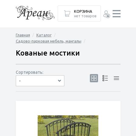
КОРЗИНА
нет товаров
Главная
Каталог
Садово-парковая мебель, мангалы
Кованые мостики
Сортировать:
-
по популярности
сначала дешёвые
сначала дорогие