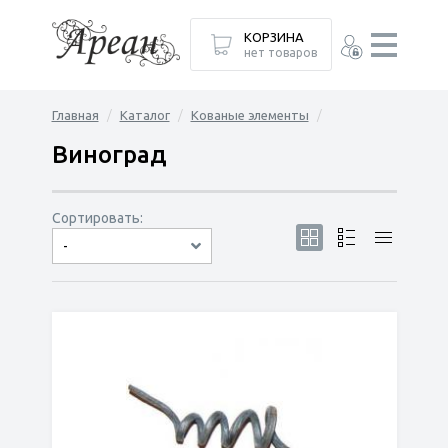
КОРЗИНА
нет товаров
Главная
Каталог
Кованые элементы
Виноград
Сортировать:
-
по популярности
сначала дешёвые
сначала дорогие