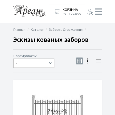
КОРЗИНА
нет товаров
Главная
Каталог
Заборы, Ограждения
Эскизы кованых заборов
Сортировать:
-
по популярности
сначала дешёвые
сначала дорогие