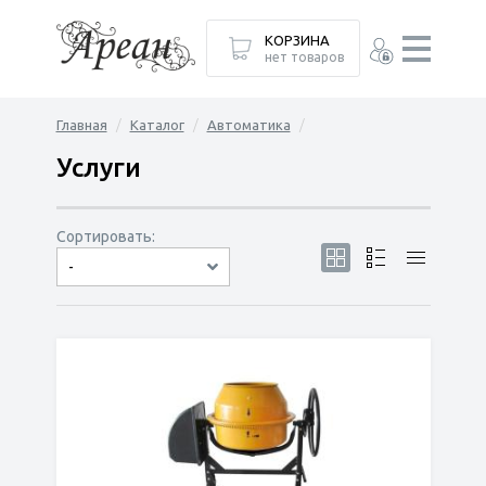
КОРЗИНА
нет товаров
Главная
Каталог
Автоматика
Услуги
Сортировать:
-
по популярности
сначала дешёвые
сначала дорогие