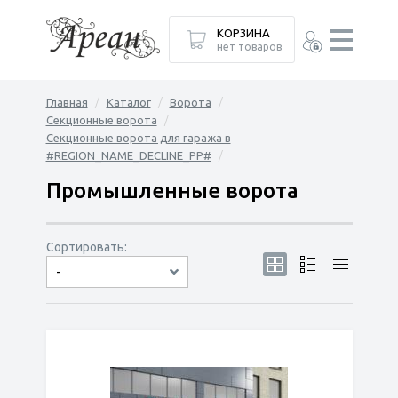
КОРЗИНА
нет товаров
Главная
Каталог
Ворота
Секционные ворота
Секционные ворота для гаража в
#REGION_NAME_DECLINE_PP#
Промышленные ворота
Сортировать:
-
по популярности
сначала дешёвые
сначала дорогие