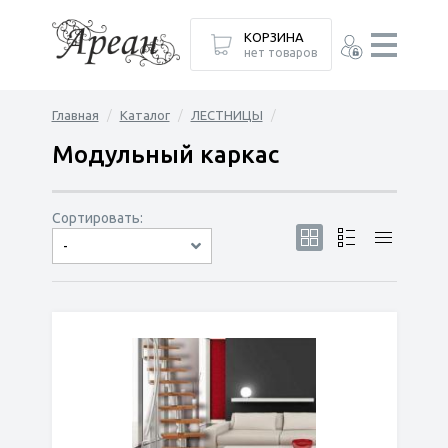
КОРЗИНА
нет товаров
Главная
Каталог
ЛЕСТНИЦЫ
Модульный каркас
Сортировать:
-
по популярности
сначала дешёвые
сначала дорогие