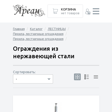
КОРЗИНА
нет товаров
Главная
Каталог
ЛЕСТНИЦЫ
Перила, лестничные ограждения
Перила, лестничные ограждения
Ограждения из
нержавеющей стали
Сортировать:
-
по популярности
сначала дешёвые
сначала дорогие