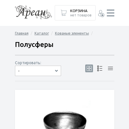
КОРЗИНА
нет товаров
Главная
Каталог
Кованые элементы
Полусферы
Сортировать:
-
по популярности
сначала дешёвые
сначала дорогие