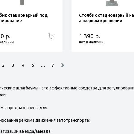
бик стационарный под
Столбик стационарный на
нирование
анкерном креплении
0 р.
1 390 р.
 наличии
нет в наличии
2
3
4
5
…
7
ческие шлагбаумы - это эффективные средства для регулировани
ии.
мы предназначены для:
ирования режима движения автотранспорта;
атизации въезда/выезда;