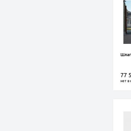
Шлаг
77 
нет в