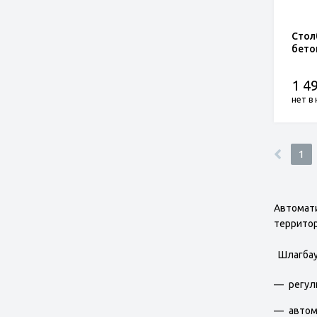
Стол
бето
1 49
нет в
1
Автомати
территор
Шлагбау
регул
автом