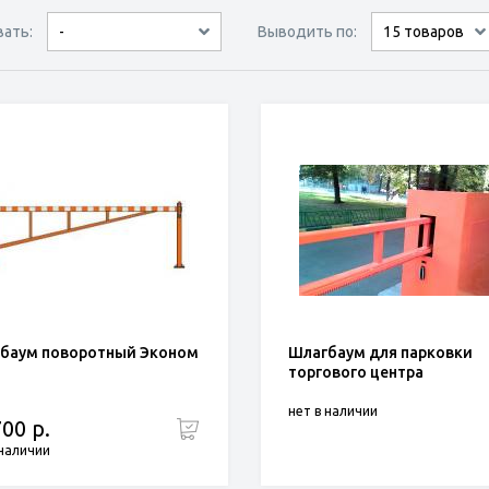
вать:
Выводить по:
-
9 товаров
15 товаров
по популярности
сначала дешёвые
сначала дорогие
30 товаров
баум поворотный Эконом
Шлагбаум для парковки
торгового центра
нет в наличии
700 р.
 наличии