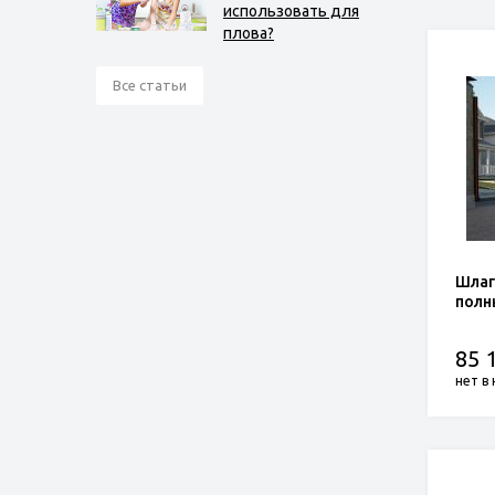
использовать для
плова?
Все статьи
Шлаг
полн
85 
нет в