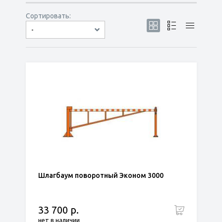
Сортировать:
-
по популярности
сначала дешёвые
сначала дорогие
Шлагбаум поворотный Эконом 3000
33 700 р.
нет в наличии