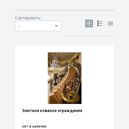
Сортировать:
-
по популярности
сначала дешёвые
сначала дорогие
Элитное кованое ограждение
нет в наличии